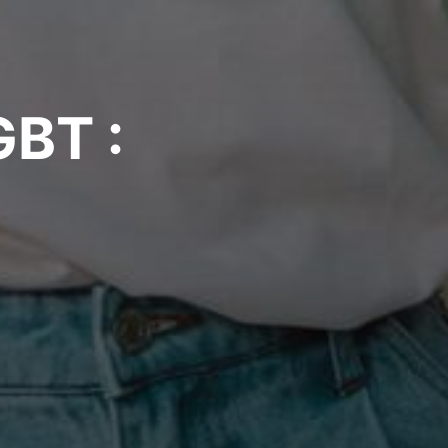
GBT :
?