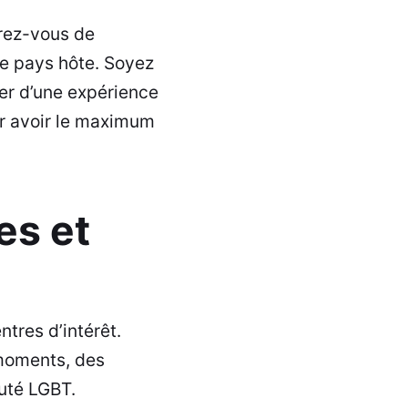
urez-vous de
re pays hôte. Soyez
ier d’une expérience
 avoir le maximum
es et
tres d’intérêt.
moments, des
uté LGBT.