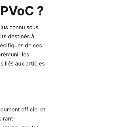
 PVoC ?
plus connu sous
its destinés à
pécifiques de ces
prémunir les
 liés aux articles
cument officiel et
irant