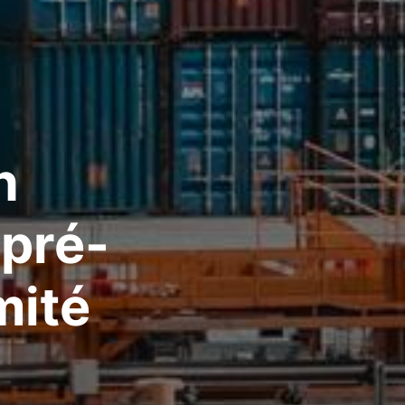
n
pré-
mité