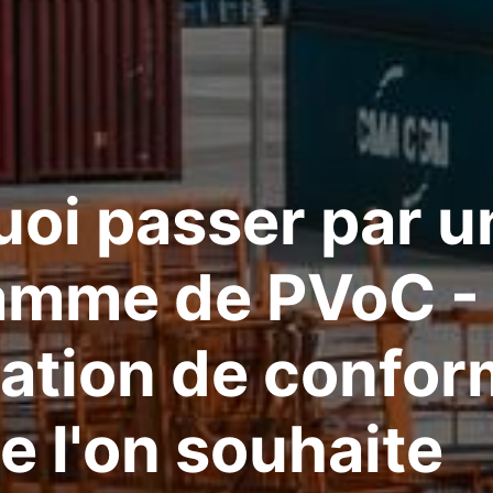
oi passer par u
amme de PVoC - 
cation de confor
e l'on souhaite