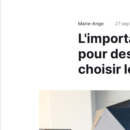
Marie-Ange
27 se
L'impor
pour des
choisir 