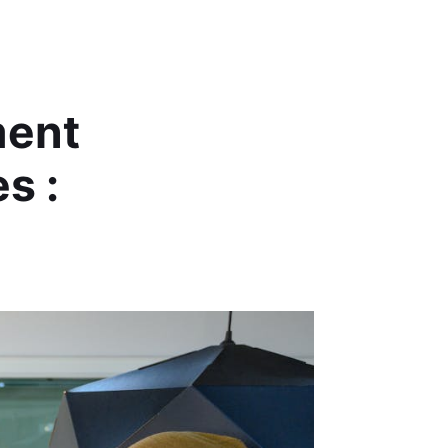
ment
s :